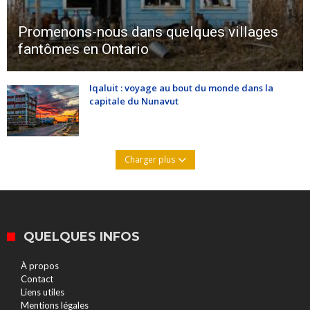
Promenons-nous dans quelques villages
fantômes en Ontario
Iqaluit : voyage au bout du monde dans la
capitale du Nunavut
Charger plus
QUELQUES INFOS
À propos
Contact
Liens utiles
Mentions légales