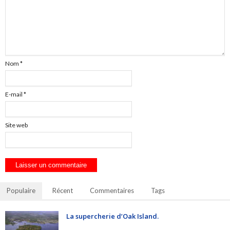
Nom
*
E-mail
*
Site web
Populaire
Récent
Commentaires
Tags
La supercherie d’Oak Island.