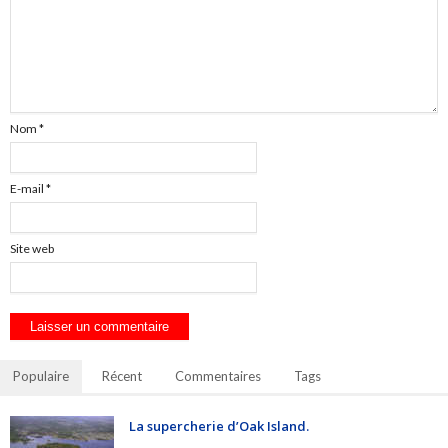
Nom
*
E-mail
*
Site web
Populaire
Récent
Commentaires
Tags
La supercherie d’Oak Island.